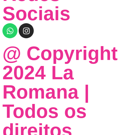
Sociais
@ Copyright
2024 La
Romana |
Todos os
direitos